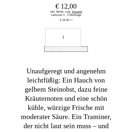
€
12,00
inkl. MwSt.
zzgl.
Versand
Lieferzeit
3 - 5 Werktage
€
16,00
/
l
2025
Traminer
VDP.GUTSWEIN
Menge
In den Warenkorb
Unaufgeregt und angenehm
leichtfüßig: Ein Hauch von
gelbem Steinobst, dazu feine
Kräuternoten und eine schön
kühle, würzige Frische mit
moderater Säure. Ein Traminer,
der nicht laut sein muss – und